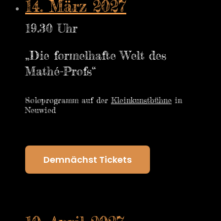
14. März 2027
19.30 Uhr
„Die formelhafte Welt des
Mathé-Profs“
Soloprogramm auf der
Kleinkunstbühne
in
Neuwied
Demnächst Tickets