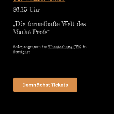
20.15 Uhr
„Die formelhafte Welt des
Mathé-Profs“
Soloprogramm im
Theaterhaus (T2)
in
Stuttgart
Demnächst Tickets